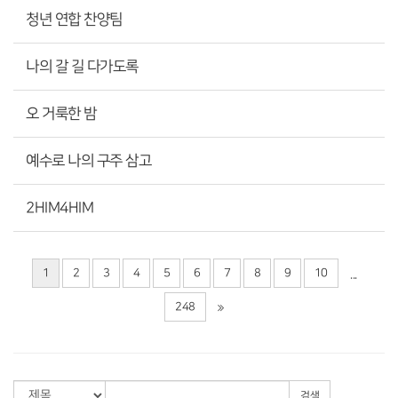
청년 연합 찬양팀
나의 갈 길 다가도록
오 거룩한 밤
예수로 나의 구주 삼고
2HIM4HIM
1
2
3
4
5
6
7
8
9
10
...
248
검색