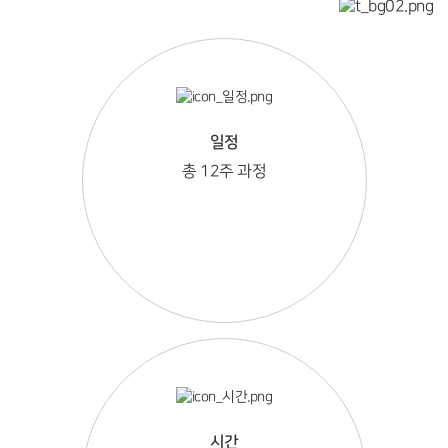
일정
총 12주 과정
시간