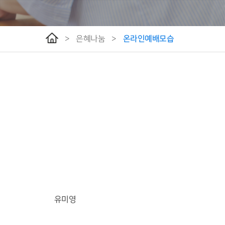
온라인예배모습
>
은혜나눔
>
유미영