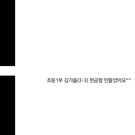
초등1부 김가을(3-3) 헌금함 만들었어요^^