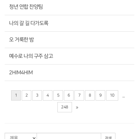
청년 연합 찬양팀
나의 갈 길 다가도록
오 거룩한 밤
예수로 나의 구주 삼고
2HIM4HIM
1
2
3
4
5
6
7
8
9
10
...
248
검색