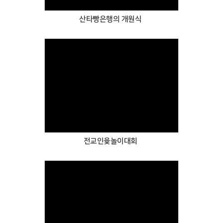
산타빵은행의 개원식
Views
전교인윷놀이대회
Views