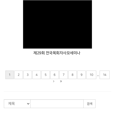
Views
제29회 전국목회자사모세미나
...
1
2
3
4
5
6
7
8
9
10
14
검색